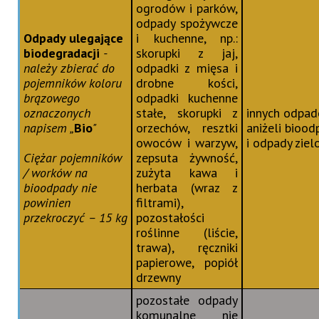
ogrodów i parków,
odpady spożywcze
Odpady ulegające
i kuchenne, np.:
biodegradacji
-
skorupki z jaj,
należy zbierać do
odpadki z mięsa i
pojemników koloru
drobne kości,
brązowego
odpadki kuchenne
oznaczonych
stałe, skorupki z
innych odpa
napisem „
Bio
"
orzechów, resztki
aniżeli biood
owoców i warzyw,
i odpady ziel
Ciężar pojemników
zepsuta żywność,
/ worków na
zużyta kawa i
bioodpady nie
herbata (wraz z
powinien
filtrami),
przekroczyć – 15 kg
pozostałości
roślinne (liście,
trawa), ręczniki
papierowe, popiół
drzewny
pozostałe odpady
komunalne nie