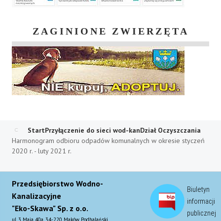
ZAGINIONE ZWIERZĘTA
Start
Przyłączenie do sieci wod-kan
Dział Oczyszczania
Harmonogram odbioru odpadów komunalnych w okresie styczeń
2020 r. - luty 2021 r.
Przedsiębiorstwo Wodno-
Biuletyn
Kanalizacyjne
informacji
"Eko-Skawa" Sp. z o.o.
publicznej
ul. 3 Maja 40a, 34-220 Maków Podhalański