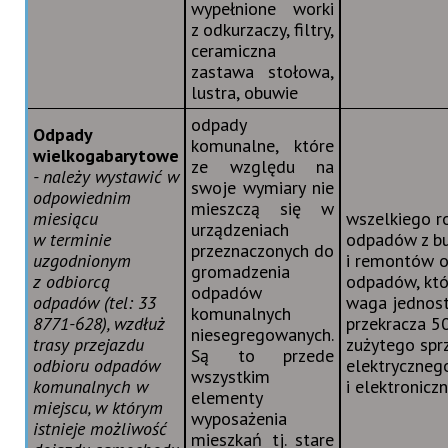
wypełnione worki
z odkurzaczy, filtry,
ceramiczna
zastawa stołowa,
lustra, obuwie
odpady
Odpady
komunalne, które
wielkogabarytowe
ze względu na
- należy wystawić w
swoje wymiary nie
odpowiednim
mieszczą się w
miesiącu
wszelkiego r
urządzeniach
w terminie
odpadów z b
przeznaczonych do
uzgodnionym
i remontów o
gromadzenia
z odbiorcą
odpadów, któ
odpadów
odpadów (tel: 33
waga jednos
komunalnych
8771-628), wzdłuż
przekracza 50
niesegregowanych.
trasy przejazdu
zużytego spr
Są to przede
odbioru odpadów
elektryczneg
wszystkim
komunalnych w
i elektronicz
elementy
miejscu, w którym
wyposażenia
istnieje możliwość
mieszkań tj. stare