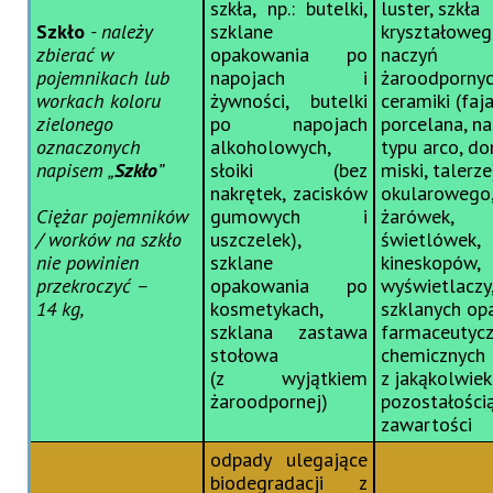
szkła, np.: butelki,
luster, szkła
Szkło
- należy
szklane
kryształoweg
zbierać w
opakowania po
naczyń
pojemnikach lub
napojach i
żaroodpornyc
workach koloru
żywności, butelki
ceramiki (faj
zielonego
po napojach
porcelana, na
oznaczonych
alkoholowych,
typu arco, don
napisem „
Szkło
”
słoiki (bez
miski, talerze
nakrętek, zacisków
okularowego
Ciężar pojemników
gumowych i
żarówek,
/ worków na szkło
uszczelek),
świetlówek,
nie powinien
szklane
kineskopów,
przekroczyć –
opakowania po
wyświetlaczy
14 kg,
kosmetykach,
szklanych o
szklana zastawa
farmaceutycz
stołowa
chemicznych
(z wyjątkiem
z jakąkolwiek
żaroodpornej)
pozostałości
zawartości
odpady ulegające
biodegradacji z