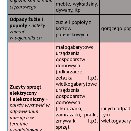
dojazdu samochodu
meble, wykładziny,
ciężarowego
dywany, itp.
Odpady żużle i
żużle i popioły z
popioły
-
należy
kotłów
gorącego pop
zbierać
paleniskowych
w pojemnikach
małogabarytowe
urządzenia
gospodarstw
domowych
(odkurzacze,
żelazka itp.),
wielkogabarytowe
Zużyty sprzęt
urządzenia
elektryczny
gospodarstw
i elektroniczny
-
domowych
należy wystawić w
(chłodziarki,
innych odpa
odpowiednim
zamrażarki, pralki,
tym
miesiącu w
zmywarki itp.),
wielkogabar
terminie
sprzęt
uzgodnionym z