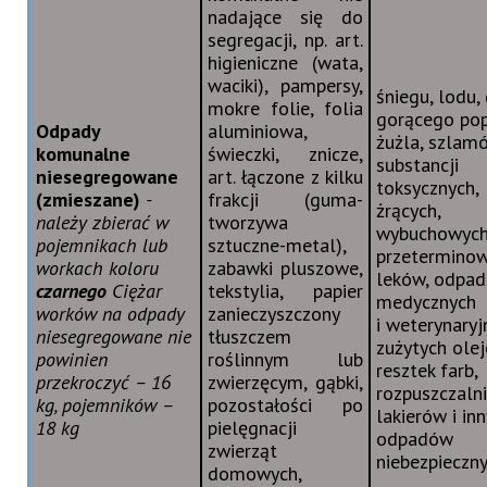
nadające się do
segregacji, np. art.
higieniczne (wata,
waciki), pampersy,
śniegu, lodu,
mokre folie, folia
gorącego pop
Odpady
aluminiowa,
żużla, szlam
komunalne
świeczki, znicze,
substancji
niesegregowan
e
art. łączone z kilku
toksycznych,
(zmieszane)
-
frakcji (guma-
żrących,
należy zbierać w
tworzywa
wybuchowych
pojemnikach lub
sztuczne-metal),
przetermino
workach koloru
zabawki pluszowe,
leków, odpa
czarnego
Ciężar
tekstylia, papier
medycznych
worków na odpady
zanieczyszczony
i weterynaryj
niesegregowane nie
tłuszczem
zużytych ole
powinien
roślinnym lub
resztek farb,
przekroczyć – 16
zwierzęcym, gąbki,
rozpuszczaln
kg, pojemników –
pozostałości po
lakierów i in
18 kg
pielęgnacji
odpadów
zwierząt
niebezpieczn
domowych,