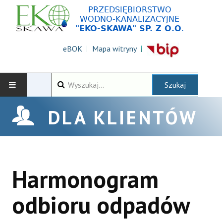
eBOK
Mapa witryny
Wyszukiwarka
Szukaj
AKTUALNOŚCI
DLA KLIENTÓW
DLA KLIENTÓW
ZAMÓWIENIA PUBLICZNE
Harmonogram
KONTAKT
odbioru odpadów
O SPÓŁCE