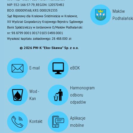
NIP: 552-166-57-79, REGON: 120570492
BDO: 000009568, KRS: 0000292335
Maków
Sąd Rejonowy dla Krakowa-Śródmieścia w Krakowie,
Podhalańsk
XII Wydział Gospodarczy Krajowego Rejestru Sądowego
Bank Spółdzielczy w Jordanowie O/Maków Podhalański:
nr: 98 8799 0001 0017 0103 0498 0001
Wysokość kapitału zakładowego: 28 488 000 zł
© 2026 PW-K "Eko-Skawa" Sp. z o.o.
E-mail
eBOK
Harmonogram
Wod -
odbioru
Kan
odpadów
Aplikacje
Kontakt
mobilne