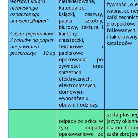
workach koloru
nielakierowane,
żywności, ole
niebieskiego
kalendarze,
wapna, ceme
oznaczonego
książki, zeszyty,
kalki technicz
napisem „
Papier
”
papier szkolny,
prospektów,
biurowy, tektura i
foliowanych
Ciężar pojemników
kartony,
i lakierowany
/ worków na papier
chusteczki,
katalogów
nie powinien
tekturowe i
przekroczyć – 10 kg
papierowe
opakowania po
żywności oraz
sprzętach
elektrycznych,
elektronicznych,
domowym
wyposażeniu,
obuwiu i odzieży.
szkła płaskie
odpady ze szkła w
(szyby okienn
tym odpady
i samochodo
opakowaniowe ze
szkła zbrojon