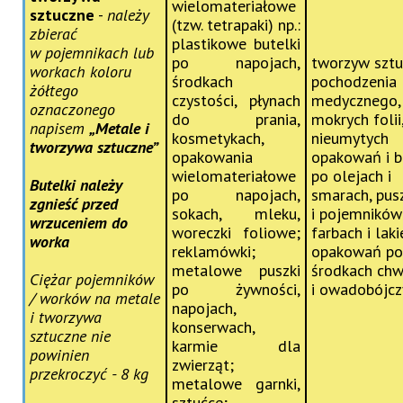
wielomateriałowe
sztuczne
-
należy
(tzw. tetrapaki) np.:
zbierać
plastikowe butelki
w pojemnikach lub
po napojach,
tworzyw sztu
workach koloru
środkach
pochodzenia
żółtego
czystości, płynach
medycznego,
oznaczonego
do prania,
mokrych folii
napisem
„Metale i
kosmetykach,
nieumytych
tworzywa sztuczne”
opakowania
opakowań i b
wielomateriałowe
po olejach i
Butelki należy
po napojach,
smarach, pus
zgnieść przed
sokach, mleku,
i pojemników
wrzuceniem do
woreczki foliowe;
farbach i laki
worka
reklamówki;
opakowań po
metalowe puszki
środkach chw
Ciężar pojemników
po żywności,
i owadobójcz
/ worków na metale
napojach,
i tworzywa
konserwach,
sztuczne nie
karmie dla
powinien
zwierząt;
przekroczyć - 8 kg
metalowe garnki,
sztućce;