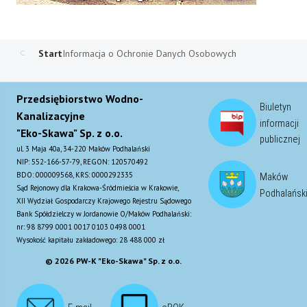
Start
Informacja o Ochronie Danych Osobowych
Przedsiębiorstwo Wodno-
Biuletyn
Kanalizacyjne
informacji
"Eko-Skawa" Sp. z o.o.
publicznej
ul. 3 Maja 40a, 34-220 Maków Podhalański
NIP: 552-166-57-79, REGON: 120570492
BDO: 000009568, KRS: 0000292335
Maków
Sąd Rejonowy dla Krakowa-Śródmieścia w Krakowie,
Podhalańsk
XII Wydział Gospodarczy Krajowego Rejestru Sądowego
Bank Spółdzielczy w Jordanowie O/Maków Podhalański:
nr: 98 8799 0001 0017 0103 0498 0001
Wysokość kapitału zakładowego: 28 488 000 zł
© 2026 PW-K "Eko-Skawa" Sp. z o.o.