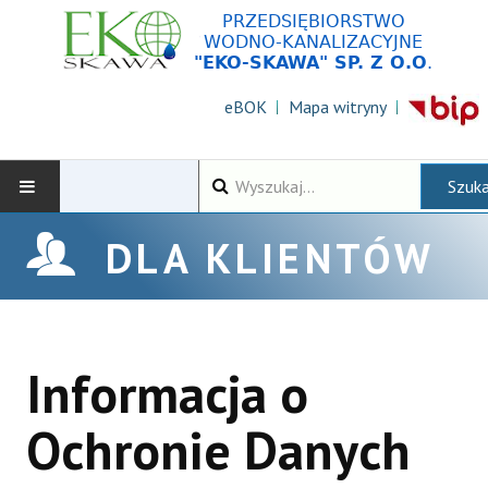
eBOK
Mapa witryny
Wyszukiwarka
Szuka
AKTUALNOŚCI
DLA KLIENTÓW
DLA KLIENTÓW
ZAMÓWIENIA PUBLICZNE
Informacja o
KONTAKT
Ochronie Danych
O SPÓŁCE