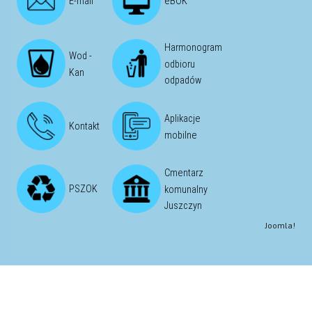
E-mail
eBOK
Harmonogram
Wod -
odbioru
Kan
odpadów
Aplikacje
Kontakt
mobilne
Cmentarz
PSZOK
komunalny
Juszczyn
Joomla!