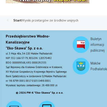
Start
Wyniki przetargów ze środków unijnych
Przedsiębiorstwo Wodno-
Biuletyn
Kanalizacyjne
informacji
"Eko-Skawa" Sp. z o.o.
publicznej
ul. 3 Maja 40a, 34-220 Maków Podhalański
NIP: 552-166-57-79, REGON: 120570492
BDO: 000009568, KRS: 0000292335
Maków
Sąd Rejonowy dla Krakowa-Śródmieścia w Krakowie,
Podhalańsk
XII Wydział Gospodarczy Krajowego Rejestru Sądowego
Bank Spółdzielczy w Jordanowie O/Maków Podhalański:
nr: 98 8799 0001 0017 0103 0498 0001
Wysokość kapitału zakładowego: 28 488 000 zł
© 2026 PW-K "Eko-Skawa" Sp. z o.o.