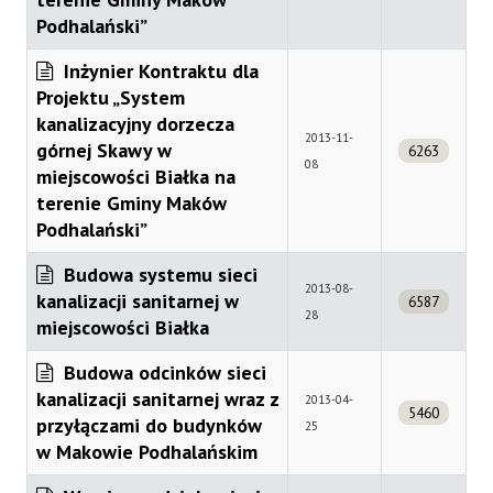
Podhalański”
Inżynier Kontraktu dla
Projektu „System
kanalizacyjny dorzecza
2013-11-
górnej Skawy w
6263
08
miejscowości Białka na
terenie Gminy Maków
Podhalański”
Budowa systemu sieci
2013-08-
kanalizacji sanitarnej w
6587
28
miejscowości Białka
Budowa odcinków sieci
kanalizacji sanitarnej wraz z
2013-04-
5460
przyłączami do budynków
25
w Makowie Podhalańskim