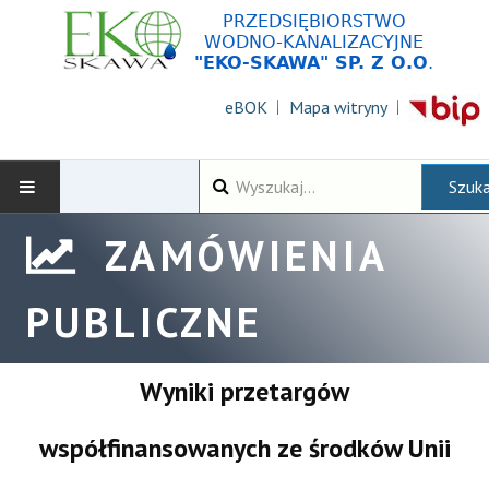
eBOK
Mapa witryny
Wyszukiwarka
Szuka
ZAMÓWIENIA
AKTUALNOŚCI
DLA KLIENTÓW
PUBLICZNE
ZAMÓWIENIA PUBLICZNE
Wyniki przetargów
KONTAKT
współfinansowanych ze środków Unii
O SPÓŁCE