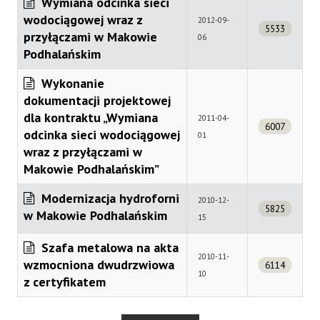
Wymiana odcinka sieci
wodociągowej wraz z
2012-09-
5533
przyłączami w Makowie
06
Podhalańskim
Wykonanie
dokumentacji projektowej
dla kontraktu „Wymiana
2011-04-
6007
odcinka sieci wodociągowej
01
wraz z przyłączami w
Makowie Podhalańskim”
Modernizacja hydroforni
2010-12-
5825
w Makowie Podhalańskim
15
Szafa metalowa na akta
2010-11-
wzmocniona dwudrzwiowa
6114
10
z certyfikatem