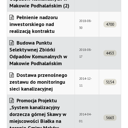
Makowie Podhalańskim (2)
Pełnienie nadzoru
2018-08-
inwestorskiego nad
4700
30
realizacją kontraktu
Budowa Punktu
Selektywnej Zbiórki
2018-08-
4453
Odpadów Komunalnych w
17
Makowie Podhalańskim
Dostawa przenośnego
2014-12-
zestawu do monitoringu
5154
11
sieci kanalizacyjnej
Promocja Projektu
„System kanalizacyjny
dorzecza górnej Skawy w
2014-04-
5663
miejscowości Białka na
01
terenie Gminy Maków